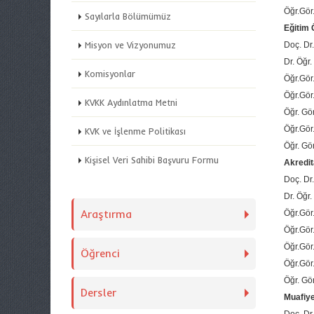
Öğr.Gör
Sayılarla Bölümümüz
Eğitim
Misyon ve Vizyonumuz
Doç. Dr
Dr. Öğr
Komisyonlar
Öğr.Gö
Öğr.Gör
KVKK Aydınlatma Metni
Öğr. Gö
Öğr.Gör
KVK ve İşlenme Politikası
Öğr. Gö
Kişisel Veri Sahibi Başvuru Formu
Akredi
Doç. Dr
Dr. Öğr
Araştırma
Öğr.Gö
Öğr.Gör
Öğr.Gör
Öğrenci
Öğr.Gör
Öğr. Gö
Dersler
Muafiye