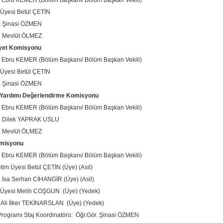
. Ebru KEMER (Bölüm Başkanı/ Bölüm Başkan Vekili)
. Üyesi Betül ÇETİN
. Şinasi ÖZMEN
. Mevlüt ÖLMEZ
yet Komisyonu
. Ebru KEMER (Bölüm Başkanı/ Bölüm Başkan Vekili)
. Üyesi Betül ÇETİN
. Şinasi ÖZMEN
Yardımı Değerlendirme Komisyonu
. Ebru KEMER (Bölüm Başkanı/ Bölüm Başkan Vekili)
r. Dilek YAPRAK USLU
. Mevlüt ÖLMEZ
omisyonu
. Ebru KEMER (Bölüm Başkanı/ Bölüm Başkan Vekili)
etim Üyesi Betül ÇETİN (Üye) (Asil)
. İsa Serhan CİHANGİR (Üye) (Asil)
. Üyesi Melih COŞGUN (Üye) (Yedek)
.Ali İlker TEKİNARSLAN (Üye) (Yedek)
 Programı Staj Koordinatörü: Öğr.Gör. Şinasi ÖZMEN