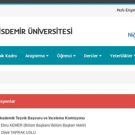
Hızlı Erişi
SDEMİR ÜNİVERSİTESİ
Ni
ik Kadro
Araştırma
Öğrenci
Dersler
Yeterlilikler
syonlar
Akademik Teşvik Başvuru ve İnceleme Komisyonu
. Ebru KEMER (Bölüm Başkanı/ Bölüm Başkan Vekili)
r. Dilek YAPRAK USLU