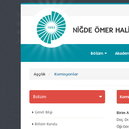
NİĞDE ÖMER HALİ
Bölüm
Akadem
Aşçılık
Komisyonlar
Bölüm
Komi
Genel Bilgi
Birim 
Doç. Dr
Bölüm Kurulu
Öğr.Gö