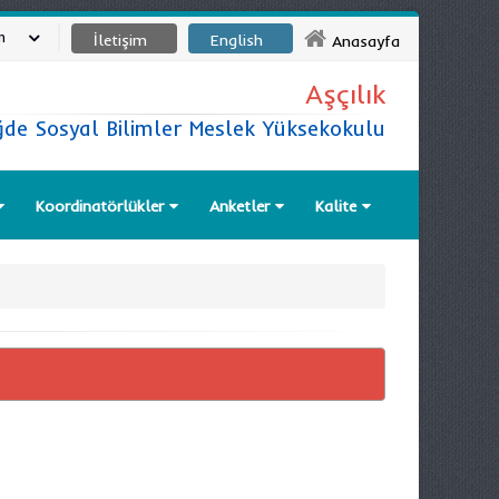
m
İletişim
English
Anasayfa
Aşçılık
ğde Sosyal Bilimler Meslek Yüksekokulu
Koordinatörlükler
Anketler
Kalite