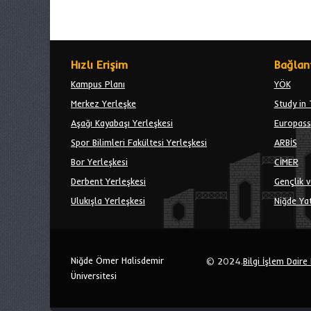
Hızlı Erişim
Bağlant
Kampus Planı
YÖK
Merkez Yerleşke
Study in 
Aşağı Kayabaşı Yerleşkesi
Europass
Spor Bilimleri Fakültesi Yerleşkesi
ARBİS
Bor Yerleşkesi
CİMER
Derbent Yerleşkesi
Gençlik v
Ulukışla Yerleşkesi
Niğde Yat
Niğde Ömer Halisdemir
© 2024.
Bilgi İşlem Daire
Üniversitesi