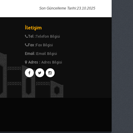
Son Güncelleme Tarihi:23.10.2025
İletişim
Tel :
Telefon Bilgisi
Fax :
Fax Bilgisi
Email :
Email Bilgisi
Adres
:
Adres Bilgisi